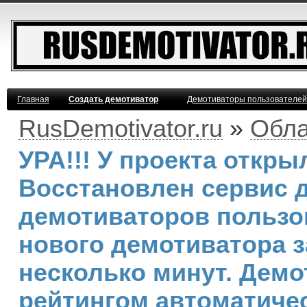
Главная
Создать демотиватор
Демотиваторы пользователей
RusDemotivator.ru
»
Обла
УРА!!! У проекта откр
Восстановлен сервис 
демотиваторов пользо
нового демотиватора з
несколько минут. Дем
рейтингом автоматичес