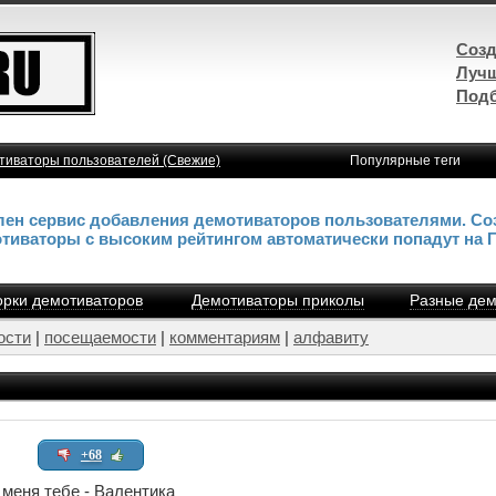
Созд
Лучш
Подб
тиваторы пользователей (Свежие)
Популярные теги
влен сервис добавления демотиваторов пользователями. Со
отиваторы с высоким рейтингом автоматически попадут на 
рки демотиваторов
Демотиваторы приколы
Разные дем
ости
|
посещаемости
|
комментариям
|
алфавиту
+68
 меня тебе - Валентика