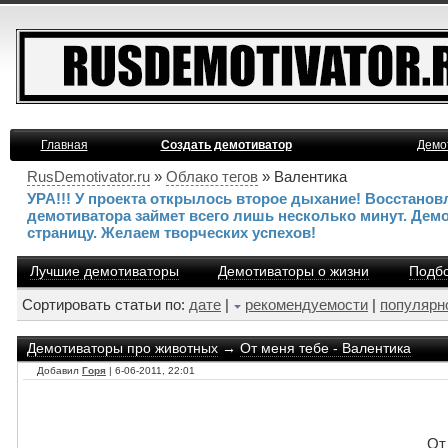
Главная
Создать демотиватор
Демо
RusDemotivator.ru
»
Облако тегов
» Валентика
УРА!!! У проекта открылось второе дыхание! Восстано
демотиватора займет всего лишь несколько минут. Дем
страницу. Желаем творческих успехов!
Лучшие демотиваторы
Демотиваторы о жизни
Подбо
Сортировать статьи по:
дате
|
рекомендуемости
|
популярн
Демотиваторы про животных
→
От меня тебе - Валентика
Добавил
Горя
| 6-06-2011, 22:01
От