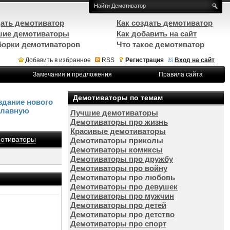
ать демотиватор
Как создать демотиватор
ие демотиваторы
Как добавить на сайт
орки демотиваторов
Что такое демотиватор
Добавить в избранное
RSS
Регистрация
Вход на сайт
Замечания и предложения
Правила сайта
Демотиваторы по темам
здание нового
Главную
Лучшие демотиваторы
Демотиваторы про жизнь
Красивые демотиваторы
отиваторы
Демотиваторы приколы
Демотиваторы комиксы
Демотиваторы про дружбу
Демотиваторы про войну
Демотиваторы про любовь
Демотиваторы про девушек
Демотиваторы про мужчин
Демотиваторы про детей
Демотиваторы про детство
Демотиваторы про спорт