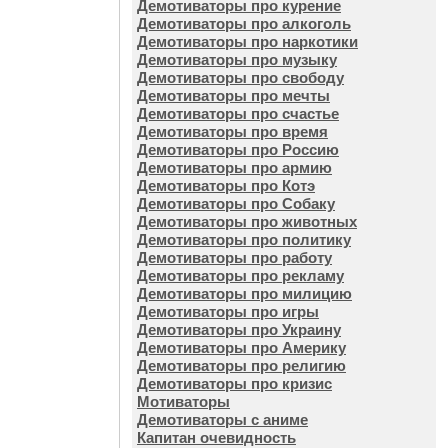
Демотиваторы про курение
Демотиваторы про алкоголь
Демотиваторы про наркотики
Демотиваторы про музыку
Демотиваторы про свободу
Демотиваторы про мечты
Демотиваторы про счастье
Демотиваторы про время
Демотиваторы про Россию
Демотиваторы про армию
Демотиваторы про Котэ
Демотиваторы про Собаку
Демотиваторы про животных
Демотиваторы про политику
Демотиваторы про работу
Демотиваторы про рекламу
Демотиваторы про милицию
Демотиваторы про игры
Демотиваторы про Украину
Демотиваторы про Америку
Демотиваторы про религию
Демотиваторы про кризис
Мотиваторы
Демотиваторы с аниме
Капитан очевидность