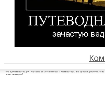
Ком
Рус Демотиватор.ру - Лучшие демотиваторы и мотиваторы по-русски, разбитые по
демотиваторы!