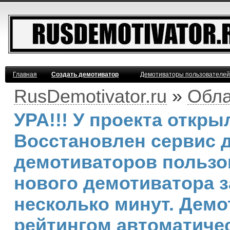
Главная
Создать демотиватор
Демотиваторы пользователей
RusDemotivator.ru
»
Обла
УРА!!! У проекта откр
Восстановлен сервис 
демотиваторов пользо
нового демотиватора з
несколько минут. Дем
рейтингом автоматичес