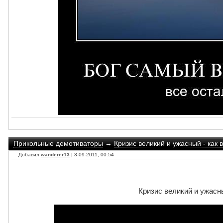
Прикольные демотиваторы
→
Кризис великий и ужасный - как 
Добавил
wanderer13
| 3-09-2011, 00:54
Кризис великий и ужасн