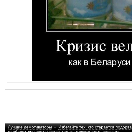
Лучшие демотиваторы
→
Избегайте тех, кто старается подорв
наоборот, внушает чувство, что вы можете стать великим.