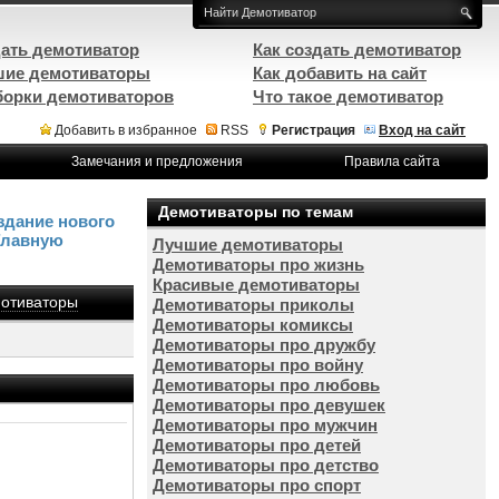
ать демотиватор
Как создать демотиватор
ие демотиваторы
Как добавить на сайт
орки демотиваторов
Что такое демотиватор
Добавить в избранное
RSS
Регистрация
Вход на сайт
Замечания и предложения
Правила сайта
Демотиваторы по темам
здание нового
Главную
Лучшие демотиваторы
Демотиваторы про жизнь
Красивые демотиваторы
отиваторы
Демотиваторы приколы
Демотиваторы комиксы
Демотиваторы про дружбу
Демотиваторы про войну
Демотиваторы про любовь
Демотиваторы про девушек
Демотиваторы про мужчин
Демотиваторы про детей
Демотиваторы про детство
Демотиваторы про спорт