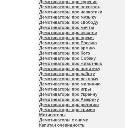
Демотиваторы про курение
Демотиваторы про алкоголь
Демотиваторы про наркотики
Демотиваторы про музыку
Демотиваторы про свободу
Демотиваторы про мечты
Демотиваторы про счастье
Демотиваторы про время
Демотиваторы про Россию
Демотиваторы про армию
Демотиваторы про Котэ
Демотиваторы про Собаку
Демотиваторы про животных
Демотиваторы про политику
Демотиваторы про работу
Демотиваторы про рекламу
Демотиваторы про милицию
Демотиваторы про игры
Демотиваторы про Украину
Демотиваторы про Америку
Демотиваторы про религию
Демотиваторы про кризис
Мотиваторы
Демотиваторы с аниме
Капитан очевидность