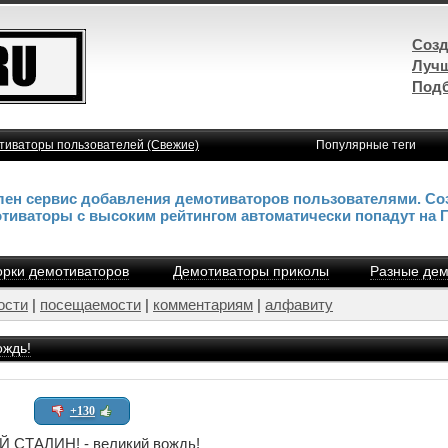
Созд
Лучш
Подб
тиваторы пользователей (Свежие)
Популярные теги
влен сервис добавления демотиваторов пользователями. Со
отиваторы с высоким рейтингом автоматически попадут на 
рки демотиваторов
Демотиваторы приколы
Разные дем
ости
|
посещаемости
|
комментариям
|
алфавиту
ождь!
+130
 СТАЛИН! - великий вождь!