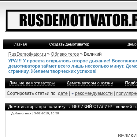
Главная
Создать демотиватор
Демо
RusDemotivator.ru
»
Облако тегов
» Великий
УРА!!! У проекта открылось второе дыхание! Восстано
демотиватора займет всего лишь несколько минут. Дем
страницу. Желаем творческих успехов!
Лучшие демотиваторы
Демотиваторы о жизни
Подбо
Сортировать статьи по:
дате
|
рекомендуемости
|
популярн
Демотиваторы про политику
→
ВЕЛИКИЙ СТАЛИН! - великий в
Добавил
max
| 5-02-2010, 16:58
ВЕЛИКИЙ