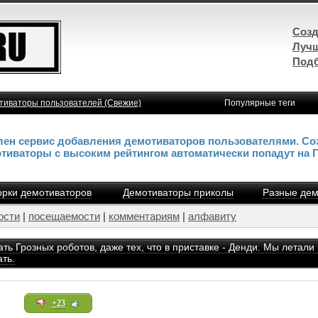
Созд
Лучш
Подб
тиваторы пользователей (Свежие)
Популярные теги
влен сервис добавления демотиваторов пользователями. Со
отиваторы с высоким рейтингом автоматически попадут на 
рки демотиваторов
Демотиваторы приколы
Разные дем
ости
|
посещаемости
|
комментариям
|
алфавиту
ть Грозных роботов, даже тех, что в приставке - Денди. Мы летали
ать.
+23