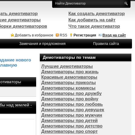
ать демотиватор
Как создать демотиватор
ие демотиваторы
Как добавить на сайт
орки демотиваторов
Что такое демотиватор
Добавить в избранное
RSS
Регистрация
Вход на сайт
Замечания и предложения
Правила сайта
Демотиваторы по темам
здание нового
Главную
Лучшие демотиваторы
Демотиваторы про жизнь
Красивые демотиваторы
отиваторы
Демотиваторы приколы
Демотиваторы комиксы
Демотиваторы про дружбу
Демотиваторы про войну
Демотиваторы про любовь
 бы над землей -
Демотиваторы про девушек
Демотиваторы про мужчин
Демотиваторы про детей
Демотиваторы про детство
Демотиваторы про спорт