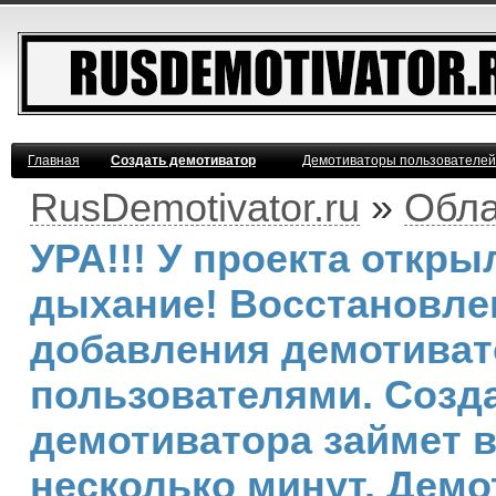
Главная
Создать демотиватор
Демотиваторы пользователей
RusDemotivator.ru
»
Обла
УРА!!! У проекта откр
дыхание! Восстановле
добавления демотива
пользователями. Созд
демотиватора займет 
несколько минут. Демо