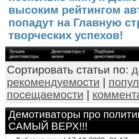
высоким рейтингом ав
попадут на Главную ст
творческих успехов!
Лучшие
Демотиваторы о
Подборки
демотиваторы
жизни
демотиваторов
Сортировать статьи по:
д
рекомендуемости
|
попул
посещаемости
|
коммент
Демотиваторы про полити
САМЫЙ ВЕРХ!!!