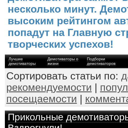
несколько минут. Демо
высоким рейтингом ав
попадут на Главную ст
творческих успехов!
Лучшие
Демотиваторы о
Подборки
демотиваторы
жизни
демотиваторов
Сортировать статьи по:
д
рекомендуемости
|
попул
посещаемости
|
коммент
Прикольные демотиватор
Вздрогнули!