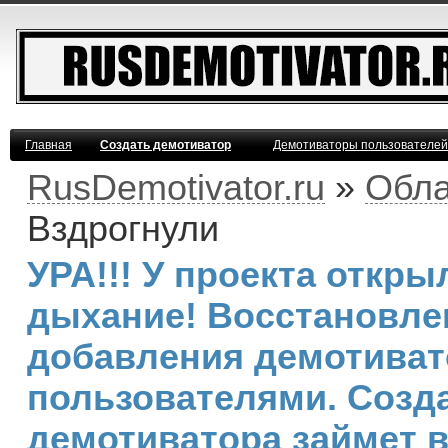
Главная
Создать демотиватор
Демотиваторы пользователей
RusDemotivator.ru
»
Обла
Вздрогнули
УРА!!! У проекта откр
дыхание! Восстановле
добавления демотива
пользователями. Созд
демотиватора займет 