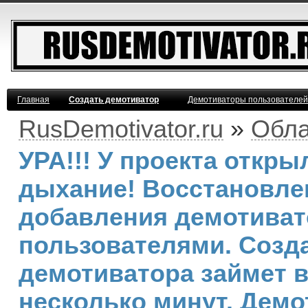
Главная
Создать демотиватор
Демотиваторы пользователей
RusDemotivator.ru
»
Обла
УРА!!! У проекта откр
дыхание! Восстановле
добавления демотива
пользователями. Созд
демотиватора займет 
несколько минут. Демо