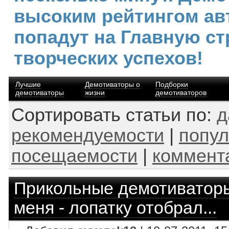
высоким рейтингом ав
попадут на Главную ст
творческих успехов!
Лучшие
Демотиваторы о
Подборки
демотиваторы
жизни
демотиваторов
Сортировать статьи по:
д
рекомендуемости
|
попул
посещаемости
|
коммент
Прикольные демотиватор
меня - лопатку отобрал...