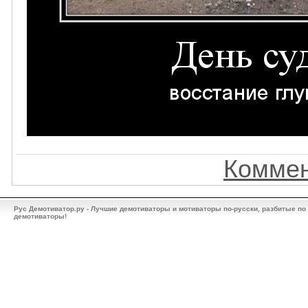
Коммен
Рус Демотиватор.ру - Лучшие демотиваторы и мотиваторы по-русски, разбитые по
демотиваторы!