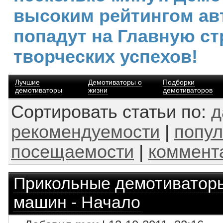
высоким рейтингом ав
попадут на Главную ст
творческих успехов!
Лучшие
Демотиваторы о
Подборки
демотиваторы
жизни
демотиваторов
Сортировать статьи по:
д
рекомендуемости
|
попул
посещаемости
|
коммент
Прикольные демотиватор
машин - Начало