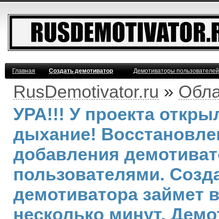
Главная
Создать демотиватор
Демотиваторы пользователей
RusDemotivator.ru
»
Обла
УРА!!! У проекта откр
дыхание! Восстановле
добавления демотива
пользователями. Созд
демотиватора займет 
несколько минут. Демо