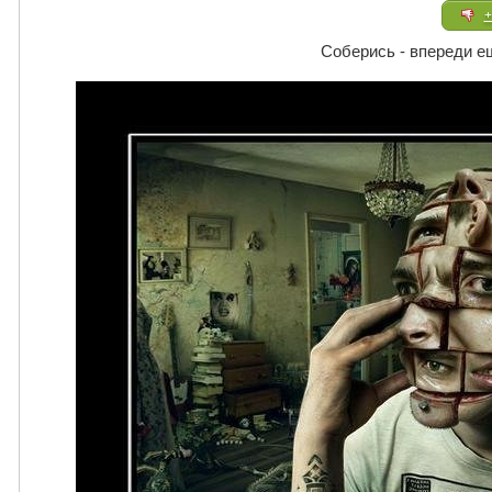
+
Соберись - впереди е