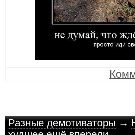
Комм
Разные демотиваторы
→
худшее ещё впереди.