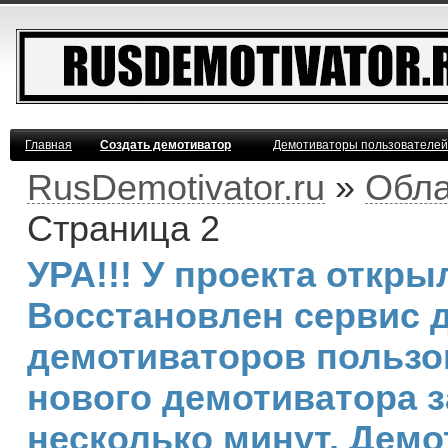
Главная
Создать демотиватор
Демотиваторы пользователей
RusDemotivator.ru
»
Обла
Страница 2
УРА!!! У проекта откр
Восстановлен сервис 
демотиваторов пользо
нового демотиватора з
несколько минут. Дем