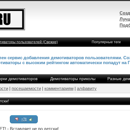
Созд
Лучш
Подб
тиваторы пользователей (Свежие)
Популярные теги
влен сервис добавления демотиваторов пользователями. Со
отиваторы с высоким рейтингом автоматически попадут на 
рки демотиваторов
Демотиваторы приколы
Разные дем
ости
|
посещаемости
|
комментариям
|
алфавиту
тски!
+71
! - Вставляет не по детски!