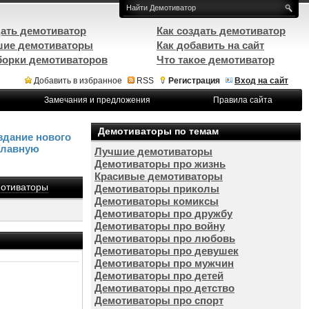
ать демотиватор
Как создать демотиватор
ие демотиваторы
Как добавить на сайт
орки демотиваторов
Что такое демотиватор
Добавить в избранное
RSS
Регистрация
Вход на сайт
Замечания и предложения
Правила сайта
Демотиваторы по темам
здание нового
Главную
Лучшие демотиваторы
Демотиваторы про жизнь
Красивые демотиваторы
отиваторы
Демотиваторы приколы
Демотиваторы комиксы
Демотиваторы про дружбу
Демотиваторы про войну
Демотиваторы про любовь
Демотиваторы про девушек
Демотиваторы про мужчин
Демотиваторы про детей
Демотиваторы про детство
Демотиваторы про спорт