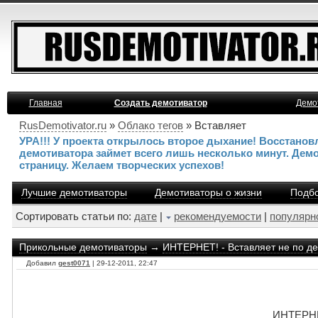
Главная
Создать демотиватор
Демо
RusDemotivator.ru
»
Облако тегов
» Вставляет
УРА!!! У проекта открылось второе дыхание! Восстано
демотиватора займет всего лишь несколько минут. Дем
страницу. Желаем творческих успехов!
Лучшие демотиваторы
Демотиваторы о жизни
Подбо
Сортировать статьи по:
дате
|
рекомендуемости
|
популярн
Прикольные демотиваторы
→
ИНТЕРНЕТ! - Вставляет не по де
Добавил
gest0071
| 29-12-2011, 22:47
ИНТЕРНЕТ