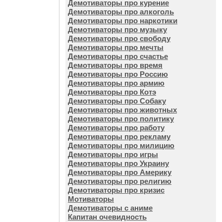
Демотиваторы про курение
Демотиваторы про алкоголь
Демотиваторы про наркотики
Демотиваторы про музыку
Демотиваторы про свободу
Демотиваторы про мечты
Демотиваторы про счастье
Демотиваторы про время
Демотиваторы про Россию
Демотиваторы про армию
Демотиваторы про Котэ
Демотиваторы про Собаку
Демотиваторы про животных
Демотиваторы про политику
Демотиваторы про работу
Демотиваторы про рекламу
Демотиваторы про милицию
Демотиваторы про игры
Демотиваторы про Украину
Демотиваторы про Америку
Демотиваторы про религию
Демотиваторы про кризис
Мотиваторы
Демотиваторы с аниме
Капитан очевидность