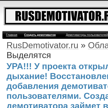
Главная
Создать демотиватор
Демотиваторы пользователей
RusDemotivator.ru
»
Обла
Выделятся
УРА!!! У проекта откр
дыхание! Восстановле
добавления демотива
пользователями. Созд
демотиватора займет 