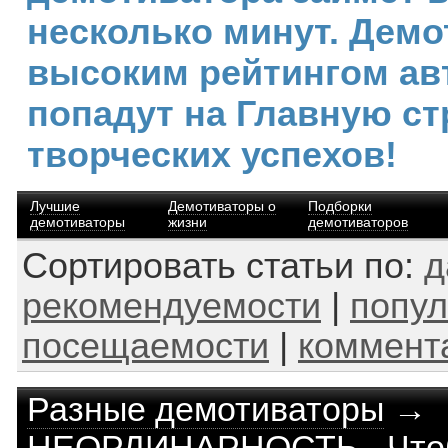
несколько минут. Демо
высоким рейтингом ав
попадут на Главную ст
творческих успехов!
Лучшие
Демотиваторы о
Подборки
демотиваторы
жизни
демотиваторов
Сортировать статьи по:
д
рекомендуемости
|
попул
посещаемости
|
коммент
Разные демотиваторы
→
НЕОРДИНАРНОСТЬ - Чтоб