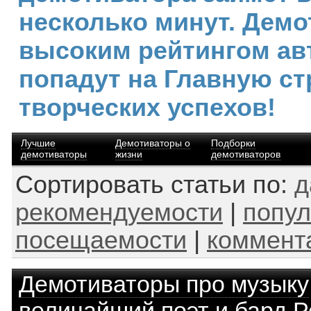
несколько минут. Демо
высоким рейтингом ав
попадут на Главную ст
творческих успехов!
Лучшие
Демотиваторы о
Подборки
демотиваторы
жизни
демотиваторов
Сортировать статьи по:
д
рекомендуемости
|
попул
посещаемости
|
коммент
Демотиваторы про музыку
величайший поэт и бард Р