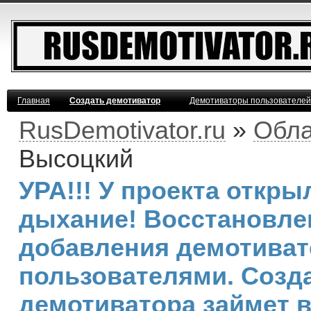
Главная
Создать демотиватор
Демотиваторы пользователей
RusDemotivator.ru
»
Обла
Высоцкий
УРА!!! У проекта откр
дыхание! Восстановле
добавления демотива
пользователями. Созд
демотиватора займет 