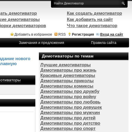
ать демотиватор
Как создать демотиватор
ие демотиваторы
Как добавить на сайт
орки демотиваторов
Что такое демотиватор
Добавить в избранное
RSS
Регистрация
Вход на сайт
Замечания и предложения
Правила сайта
Демотиваторы по темам
здание нового
Главную
Лучшие демотиваторы
Демотиваторы про жизнь
Красивые демотиваторы
отиваторы
Демотиваторы приколы
Демотиваторы комиксы
Демотиваторы про дружбу
Демотиваторы про войну
Демотиваторы про любовь
Демотиваторы про девушек
Демотиваторы про мужчин
Демотиваторы про детей
Демотиваторы про детство
Демотиваторы про спорт