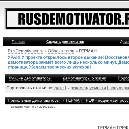
Главная
Создать демотиватор
Демо
RusDemotivator.ru
»
Облако тегов
» ГЕРМАН
УРА!!! У проекта открылось второе дыхание! Восстано
демотиватора займет всего лишь несколько минут. Дем
страницу. Желаем творческих успехов!
Лучшие демотиваторы
Демотиваторы о жизни
Подбо
Сортировать статьи по:
дате
|
рекомендуемости
|
популярн
Прикольные демотиваторы
→
ГЕРМАН ГРЕФ - поднимает росс
Добавил
max
| 5-07-2010, 11:30
ГЕРМАН ГРЕФ -