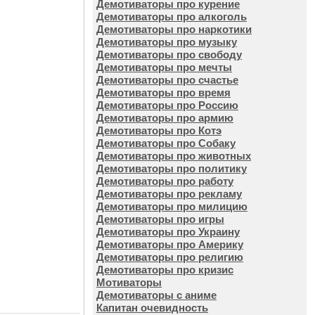
Демотиваторы про курение
Демотиваторы про алкоголь
Демотиваторы про наркотики
Демотиваторы про музыку
Демотиваторы про свободу
Демотиваторы про мечты
Демотиваторы про счастье
Демотиваторы про время
Демотиваторы про Россию
Демотиваторы про армию
Демотиваторы про Котэ
Демотиваторы про Собаку
Демотиваторы про животных
Демотиваторы про политику
Демотиваторы про работу
Демотиваторы про рекламу
Демотиваторы про милицию
Демотиваторы про игры
Демотиваторы про Украину
Демотиваторы про Америку
Демотиваторы про религию
Демотиваторы про кризис
Мотиваторы
Демотиваторы с аниме
Капитан очевидность