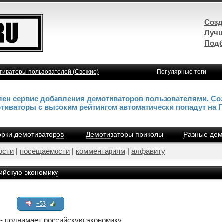
Созд
Лучш
Подб
тиваторы пользователей (Свежие)
Популярные теги
влен сервис добавления демотиваторов пользователями. Со
отиваторы с высоким рейтингом автоматически попадут на 
рки демотиваторов
Демотиваторы приколы
Разные дем
ости
|
посещаемости
|
комментариям
|
алфавиту
ийскую экономику
+53
 поднимает российскую экономику