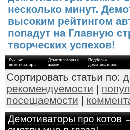
несколько минут. Демо
высоким рейтингом ав
попадут на Главную ст
творческих успехов!
Лучшие
Демотиваторы о
Подборки
демотиваторы
жизни
демотиваторов
Сортировать статьи по:
д
рекомендуемости
|
попул
посещаемости
|
коммент
Демотиваторы про котов
смотри мне в глаза!