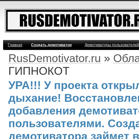
Главная
Создать демотиватор
Демотиваторы пользователей
RusDemotivator.ru
»
Обла
ГИПНОКОТ
УРА!!! У проекта откр
дыхание! Восстановле
добавления демотива
пользователями. Созд
демотиватора займет 