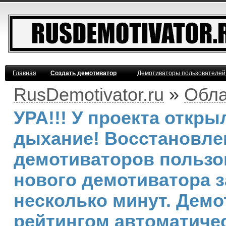
Главная
Создать демотиватор
Демотиваторы пользователей
RusDemotivator.ru
»
Обла
УРА!!! У проекта откр
дыхание! Восстановле
демотиваторов пользо
нового демотиватора з
несколько минут. Дем
рейтингом автоматичес