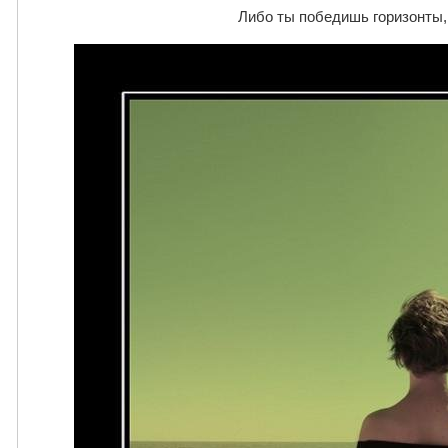
Либо ты победишь горизонты, 