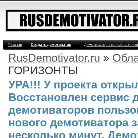
Главная
Создать демотиватор
Демотиваторы пользователей
RusDemotivator.ru
»
Обла
ГОРИЗОНТЫ
УРА!!! У проекта откр
Восстановлен сервис 
демотиваторов пользо
нового демотиватора з
несколько минут. Дем