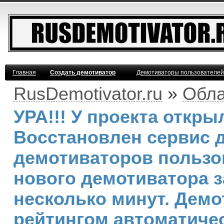
Главная
Создать демотиватор
Демотиваторы пользователей
RusDemotivator.ru
»
Обла
УРА!!! У проекта откр
Восстановлен сервис 
демотиваторов пользо
нового демотиватора з
несколько минут. Дем
рейтингом автоматичес