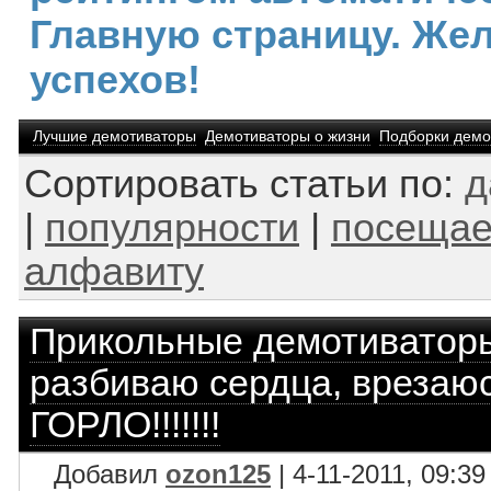
Главную страницу. Же
успехов!
Лучшие демотиваторы
Демотиваторы о жизни
Подборки демо
Сортировать статьи по:
д
|
популярности
|
посещае
алфавиту
Прикольные демотиватор
разбиваю сердца, врезаюс
ГОРЛО!!!!!!!
Добавил
ozon125
| 4-11-2011, 09:39