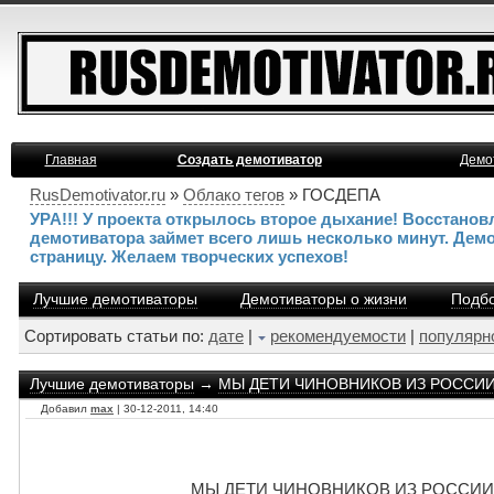
Главная
Создать демотиватор
Демо
RusDemotivator.ru
»
Облако тегов
» ГОСДЕПА
УРА!!! У проекта открылось второе дыхание! Восстано
демотиватора займет всего лишь несколько минут. Дем
страницу. Желаем творческих успехов!
Лучшие демотиваторы
Демотиваторы о жизни
Подбо
Сортировать статьи по:
дате
|
рекомендуемости
|
популярн
Лучшие демотиваторы
→
МЫ ДЕТИ ЧИНОВНИКОВ ИЗ РОССИИ - а
Добавил
max
| 30-12-2011, 14:40
МЫ ДЕТИ ЧИНОВНИКОВ ИЗ РОССИИ - а в