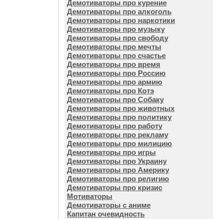
Демотиваторы про курение
Демотиваторы про алкоголь
Демотиваторы про наркотики
Демотиваторы про музыку
Демотиваторы про свободу
Демотиваторы про мечты
Демотиваторы про счастье
Демотиваторы про время
Демотиваторы про Россию
Демотиваторы про армию
Демотиваторы про Котэ
Демотиваторы про Собаку
Демотиваторы про животных
Демотиваторы про политику
Демотиваторы про работу
Демотиваторы про рекламу
Демотиваторы про милицию
Демотиваторы про игры
Демотиваторы про Украину
Демотиваторы про Америку
Демотиваторы про религию
Демотиваторы про кризис
Мотиваторы
Демотиваторы с аниме
Капитан очевидность