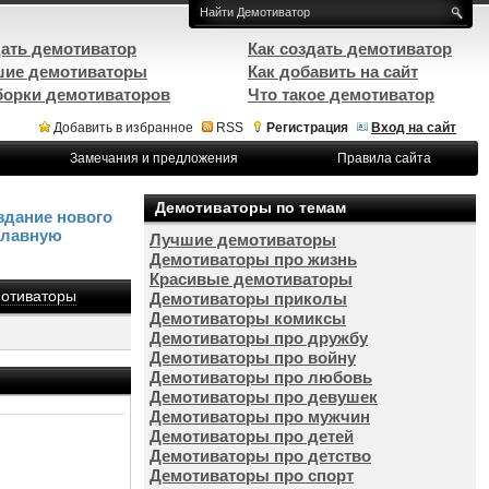
ать демотиватор
Как создать демотиватор
ие демотиваторы
Как добавить на сайт
орки демотиваторов
Что такое демотиватор
Добавить в избранное
RSS
Регистрация
Вход на сайт
Замечания и предложения
Правила сайта
Демотиваторы по темам
здание нового
Главную
Лучшие демотиваторы
Демотиваторы про жизнь
Красивые демотиваторы
отиваторы
Демотиваторы приколы
Демотиваторы комиксы
Демотиваторы про дружбу
Демотиваторы про войну
Демотиваторы про любовь
Демотиваторы про девушек
Демотиваторы про мужчин
Демотиваторы про детей
Демотиваторы про детство
Демотиваторы про спорт