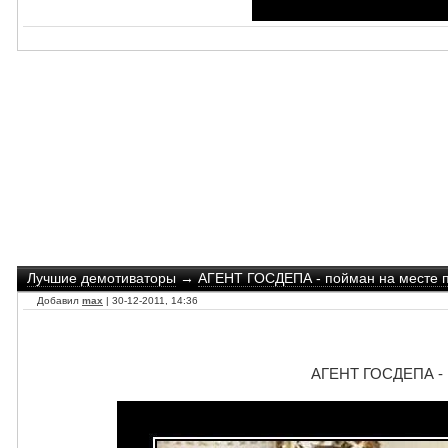
Лучшие демотиваторы
→
АГЕНТ ГОСДЕПА - пойман на месте п
Добавил
max
| 30-12-2011, 14:36
АГЕНТ ГОСДЕПА - п