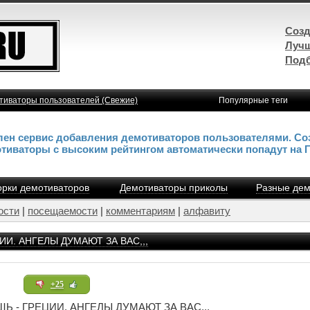
Созд
Лучш
Подб
тиваторы пользователей (Свежие)
Популярные теги
влен сервис добавления демотиваторов пользователями. Со
отиваторы с высоким рейтингом автоматически попадут на 
рки демотиваторов
Демотиваторы приколы
Разные дем
ости
|
посещаемости
|
комментариям
|
алфавиту
И. АНГЕЛЫ ДУМАЮТ ЗА ВАС,,,
+25
- ГРЕЦИИ. АНГЕЛЫ ДУМАЮТ ЗА ВАС,,,