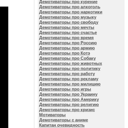
Демотиваторы про курение
Демотиваторы про алкоголь
Демотиваторы про наркотики
Демотиваторы про музыку
Демотиваторы про свободу
Демотиваторы про мечты
Демотиваторы про счастье
Демотиваторы про время
Демотиваторы про Россию
Демотиваторы про армию
Демотиваторы про Котэ
Демотиваторы про Собаку
Демотиваторы про животных
Демотиваторы про политику
Демотиваторы про работу
Демотиваторы про рекламу
Демотиваторы про милицию
Демотиваторы про игры
Демотиваторы про Украину
Демотиваторы про Америку
Демотиваторы про религию
Демотиваторы про кризис
Мотиваторы
Демотиваторы с аниме
Капитан очевидность