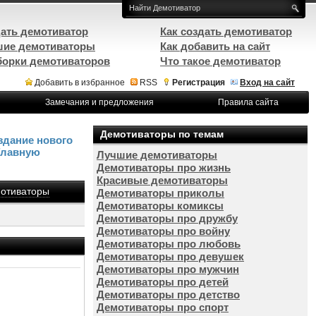
ать демотиватор
Как создать демотиватор
ие демотиваторы
Как добавить на сайт
орки демотиваторов
Что такое демотиватор
Добавить в избранное
RSS
Регистрация
Вход на сайт
Замечания и предложения
Правила сайта
Демотиваторы по темам
здание нового
Главную
Лучшие демотиваторы
Демотиваторы про жизнь
Красивые демотиваторы
отиваторы
Демотиваторы приколы
Демотиваторы комиксы
Демотиваторы про дружбу
Демотиваторы про войну
Демотиваторы про любовь
Демотиваторы про девушек
Демотиваторы про мужчин
Демотиваторы про детей
Демотиваторы про детство
Демотиваторы про спорт