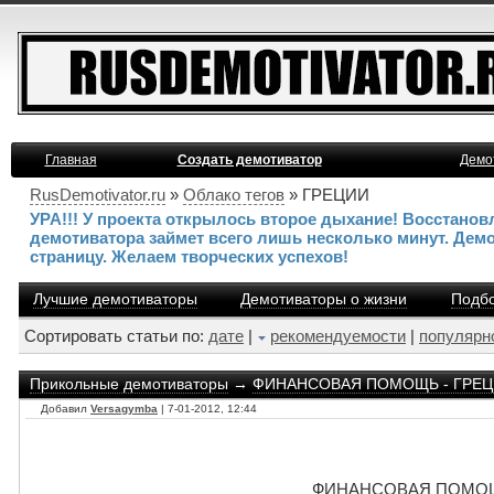
Главная
Создать демотиватор
Демо
RusDemotivator.ru
»
Облако тегов
» ГРЕЦИИ
УРА!!! У проекта открылось второе дыхание! Восстано
демотиватора займет всего лишь несколько минут. Дем
страницу. Желаем творческих успехов!
Лучшие демотиваторы
Демотиваторы о жизни
Подбо
Сортировать статьи по:
дате
|
рекомендуемости
|
популярн
Прикольные демотиваторы
→
ФИНАНСОВАЯ ПОМОЩЬ - ГРЕЦИ
Добавил
Versagymba
| 7-01-2012, 12:44
ФИНАНСОВАЯ ПОМОЩЬ 