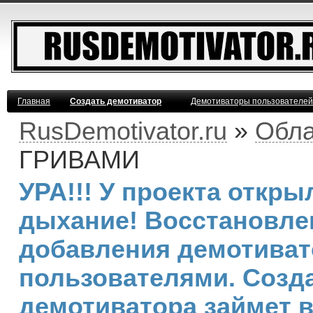
Главная
Создать демотиватор
Демотиваторы пользователей
RusDemotivator.ru
»
Обла
ГРИВАМИ
УРА!!! У проекта откр
дыхание! Восстановле
добавления демотива
пользователями. Созд
демотиватора займет 