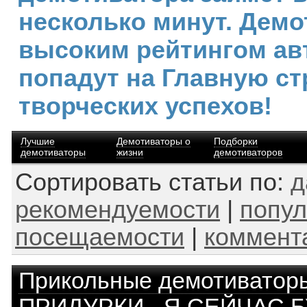
несколько минут. Демо
высоким рейтингом ав
попадут на Главную ст
творческих успехов!
Лучшие
Демотиваторы о
Подборки
демотиваторы
жизни
демотиваторов
Сортировать статьи по:
д
рекомендуемости
|
попул
посещаемости
|
коммент
Прикольные демотиватор
ПРИДУРКИ - Я СЕЙЧАС 