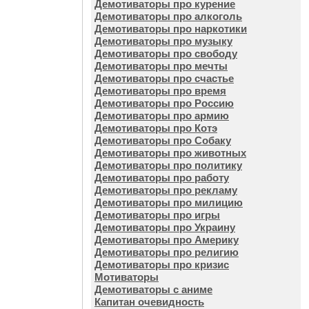
Демотиваторы про курение
Демотиваторы про алкоголь
Демотиваторы про наркотики
Демотиваторы про музыку
Демотиваторы про свободу
Демотиваторы про мечты
Демотиваторы про счастье
Демотиваторы про время
Демотиваторы про Россию
Демотиваторы про армию
Демотиваторы про Котэ
Демотиваторы про Собаку
Демотиваторы про животных
Демотиваторы про политику
Демотиваторы про работу
Демотиваторы про рекламу
Демотиваторы про милицию
Демотиваторы про игры
Демотиваторы про Украину
Демотиваторы про Америку
Демотиваторы про религию
Демотиваторы про кризис
Мотиваторы
Демотиваторы с аниме
Капитан очевидность