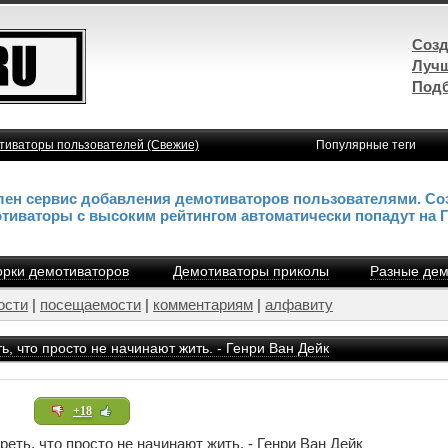
Созд
Лучш
Подб
тиваторы пользователей (Свежие)
Популярные теги
влен сервис добавления демотиваторов пользователями. Со
отиваторы с высоким рейтингом автоматически попадут на 
рки демотиваторов
Демотиваторы приколы
Разные дем
ости
|
посещаемости
|
комментариям
|
алфавиту
, что просто не начинают жить. - Генри Ван Дейк
+18
еть, что просто не начинают жить. - Генри Ван Дейк