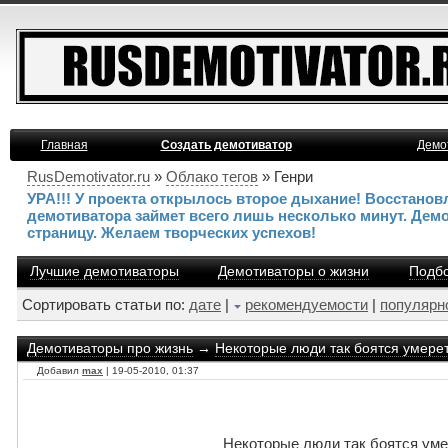
Главная
Создать демотиватор
Демо
RusDemotivator.ru
»
Облако тегов
» Генри
УРА!!! У проекта открылось второе дыхание! Восстано
демотиватора займет всего лишь несколько минут. Дем
страницу. Желаем творческих успехов!
Лучшие демотиваторы
Демотиваторы о жизни
Подбо
Сортировать статьи по:
дате
|
рекомендуемости
|
популярн
Демотиваторы про жизнь
→
Некоторые люди так боятся умереть
Добавил
max
| 19-05-2010, 01:37
Некоторые люди так боятся умер