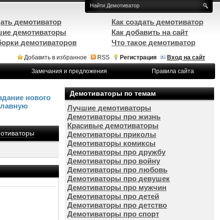
ать демотиватор
Как создать демотиватор
ие демотиваторы
Как добавить на сайт
орки демотиваторов
Что такое демотиватор
Добавить в избранное
RSS
Регистрация
Вход на сайт
Замечания и предложения
Правила сайта
Демотиваторы по темам
здание нового
Главную
Лучшие демотиваторы
Демотиваторы про жизнь
Красивые демотиваторы
отиваторы
Демотиваторы приколы
Демотиваторы комиксы
Демотиваторы про дружбу
Демотиваторы про войну
Демотиваторы про любовь
Демотиваторы про девушек
Демотиваторы про мужчин
Демотиваторы про детей
Демотиваторы про детство
Демотиваторы про спорт