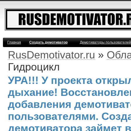
Главная
Создать демотиватор
Демотиваторы пользователей
RusDemotivator.ru
»
Обла
Гидроцикл
УРА!!! У проекта откр
дыхание! Восстановле
добавления демотива
пользователями. Созд
демотиватора займет 