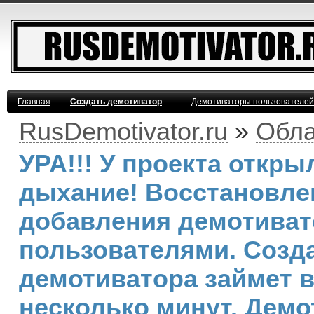
Главная
Создать демотиватор
Демотиваторы пользователей
RusDemotivator.ru
»
Обла
УРА!!! У проекта откр
дыхание! Восстановле
добавления демотива
пользователями. Созд
демотиватора займет 
несколько минут. Демо