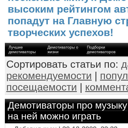
высоким рейтингом ав
попадут на Главную ст
творческих успехов!
Лучшие
Демотиваторы о
Подборки
демотиваторы
жизни
демотиваторов
Сортировать статьи по:
д
рекомендуемости
|
попул
посещаемости
|
коммент
Демотиваторы про музыку
на ней можно играть