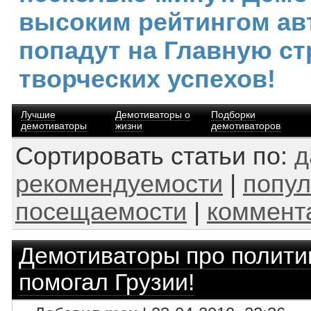
высоким рейтингом ав
попадут на Главную ст
творческих успехов!
Лучшие
Демотиваторы о
Подборки
демотиваторы
жизни
демотиваторов
Сортировать статьи по:
д
рекомендуемости
|
попул
посещаемости
|
коммент
Демотиваторы про полити
помогал Грузии!