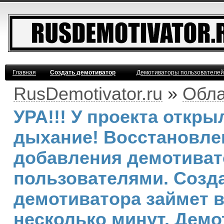
Главная
Создать демотиватор
Демотиваторы пользователей
RusDemotivator.ru
»
Обла
УРА!!! У проекта откр
дыхание! Восстановле
добавления демотива
пользователями. Созд
демотиватора займет 
несколько минут. Демо