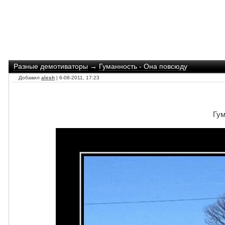
Разные демотиваторы
→
Гуманность - Она повсюду
Добавил
alesh
| 6-08-2011, 17:23
Гум