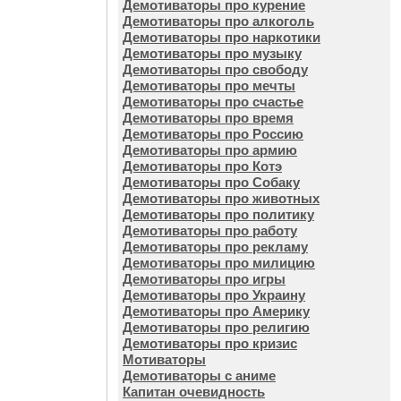
Демотиваторы про курение
Демотиваторы про алкоголь
Демотиваторы про наркотики
Демотиваторы про музыку
Демотиваторы про свободу
Демотиваторы про мечты
Демотиваторы про счастье
Демотиваторы про время
Демотиваторы про Россию
Демотиваторы про армию
Демотиваторы про Котэ
Демотиваторы про Собаку
Демотиваторы про животных
Демотиваторы про политику
Демотиваторы про работу
Демотиваторы про рекламу
Демотиваторы про милицию
Демотиваторы про игры
Демотиваторы про Украину
Демотиваторы про Америку
Демотиваторы про религию
Демотиваторы про кризис
Мотиваторы
Демотиваторы с аниме
Капитан очевидность