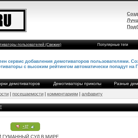
Созд
Лучш
Подб
тиваторы пользователей (Свежие)
Популярные теги
влен сервис добавления демотиваторов пользователями. Со
отиваторы с высоким рейтингом автоматически попадут на 
рки демотиваторов
Демотиваторы приколы
Разные дем
ости
|
посещаемости
|
комментариям
|
алфавиту
Е
+37
 ГУМАННЫЙ СУД В МИРЕ