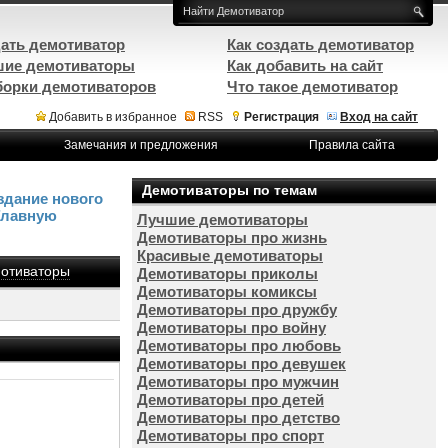
ать демотиватор
Как создать демотиватор
ие демотиваторы
Как добавить на сайт
орки демотиваторов
Что такое демотиватор
Добавить в избранное
RSS
Регистрация
Вход на сайт
Замечания и предложения
Правила сайта
Демотиваторы по темам
здание нового
Главную
Лучшие демотиваторы
Демотиваторы про жизнь
Красивые демотиваторы
отиваторы
Демотиваторы приколы
Демотиваторы комиксы
Демотиваторы про дружбу
Демотиваторы про войну
Демотиваторы про любовь
Демотиваторы про девушек
Демотиваторы про мужчин
Демотиваторы про детей
Демотиваторы про детство
Демотиваторы про спорт