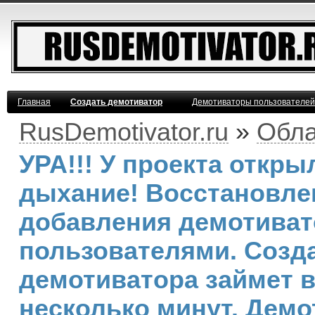
Главная
Создать демотиватор
Демотиваторы пользователей
RusDemotivator.ru
»
Обла
УРА!!! У проекта откр
дыхание! Восстановле
добавления демотива
пользователями. Созд
демотиватора займет 
несколько минут. Демо