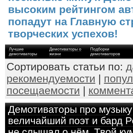
высоким рейтингом ав
попадут на Главную ст
творческих успехов!
Лучшие
Демотиваторы о
Подборки
демотиваторы
жизни
демотиваторов
Сортировать статьи по:
д
рекомендуемости
|
попул
посещаемости
|
коммент
Демотиваторы про музыку
величайший поэт и бард Р
не слышал о нём. Твой ку