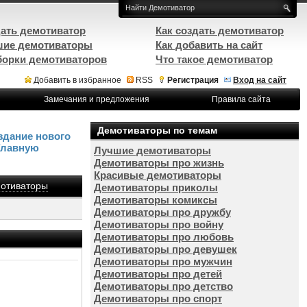
ать демотиватор
Как создать демотиватор
ие демотиваторы
Как добавить на сайт
орки демотиваторов
Что такое демотиватор
Добавить в избранное
RSS
Регистрация
Вход на сайт
Замечания и предложения
Правила сайта
Демотиваторы по темам
здание нового
Главную
Лучшие демотиваторы
Демотиваторы про жизнь
Красивые демотиваторы
отиваторы
Демотиваторы приколы
Демотиваторы комиксы
Демотиваторы про дружбу
Демотиваторы про войну
Демотиваторы про любовь
Демотиваторы про девушек
Демотиваторы про мужчин
Демотиваторы про детей
Демотиваторы про детство
Демотиваторы про спорт