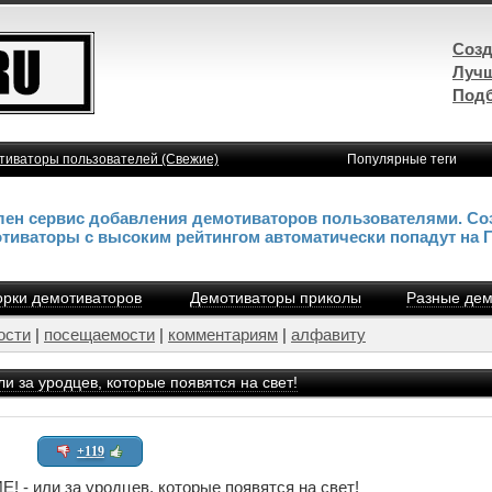
Созд
Лучш
Подб
тиваторы пользователей (Свежие)
Популярные теги
влен сервис добавления демотиваторов пользователями. Со
отиваторы с высоким рейтингом автоматически попадут на 
рки демотиваторов
Демотиваторы приколы
Разные дем
ости
|
посещаемости
|
комментариям
|
алфавиту
и за уродцев, которые появятся на свет!
+119
 - или за уродцев, которые появятся на свет!