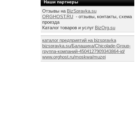
Наши партнеры
Отзывы на
BizSpravka.su
ORGHOST.RU
- отзывы, контакты, схема
проезда
Каталог товаров и услуг
BizOrg.su
каталог предприятий на bizspravka
bizspravka.su/Балашиха/Chicolade-Group-
группа-компаний-4504127909343864-id/
www.orghost.ru/moskwa/muzei