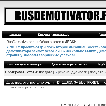
Главная
Создать демотиватор
Демо
RusDemotivator.ru
»
Облако тегов
» ДЕВКИ
УРА!!! У проекта открылось второе дыхание! Восстано
демотиватора займет всего лишь несколько минут. Дем
страницу. Желаем творческих успехов!
Лучшие демотиваторы
Демотиваторы о жизни
Подбо
Сортировать статьи по:
дате
|
рекомендуемости
|
популярн
Демотиваторы про алкоголь
→
НУ, ДЕВКИ, ЗА БЕСПЛОДИЕ! - ил
Добавил
max
| 8-06-2011, 13:19
НУ, ДЕВКИ, ЗА БЕСПЛОДИЕ!