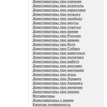
Демотиваторы про курение
Демотиваторы про алкоголь
Демотиваторы про наркотики
Демотиваторы про музыку
Демотиваторы про свободу
Демотиваторы про мечты
Демотиваторы про счастье
Демотиваторы про время
Демотиваторы про Россию
Демотиваторы про армию
Демотиваторы про Котэ
Демотиваторы про Собаку
Демотиваторы про животных
Демотиваторы про политику
Демотиваторы про работу
Демотиваторы про рекламу
Демотиваторы про милицию
Демотиваторы про игры
Демотиваторы про Украину
Демотиваторы про Америку
Демотиваторы про религию
Демотиваторы про кризис
Мотиваторы
Демотиваторы с аниме
Капитан очевидность