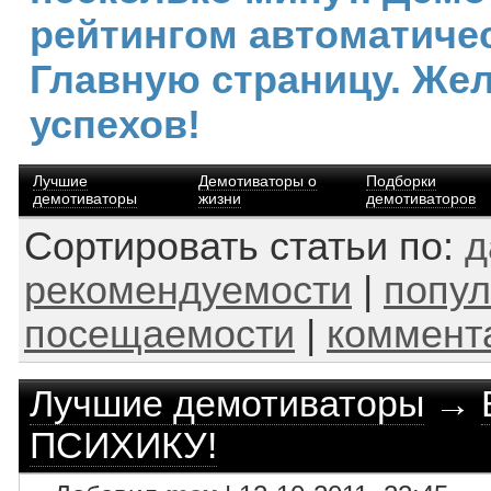
рейтингом автоматичес
Главную страницу. Же
успехов!
Лучшие
Демотиваторы о
Подборки
демотиваторы
жизни
демотиваторов
Сортировать статьи по:
д
рекомендуемости
|
попул
посещаемости
|
коммент
Лучшие демотиваторы
→
ПСИХИКУ!