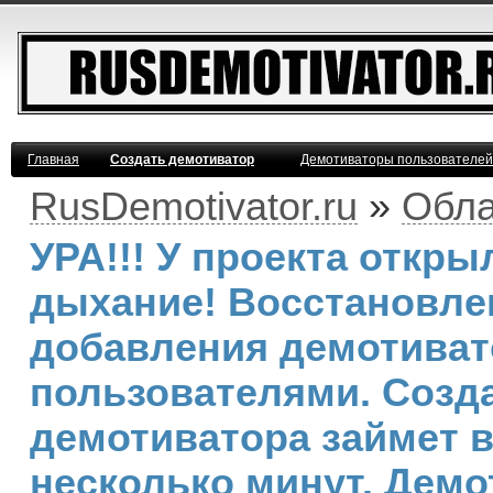
Главная
Создать демотиватор
Демотиваторы пользователей
RusDemotivator.ru
»
Обла
УРА!!! У проекта откр
дыхание! Восстановле
добавления демотива
пользователями. Созд
демотиватора займет 
несколько минут. Дем