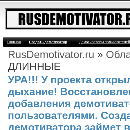
Главная
Создать демотиватор
Демотиваторы пользователей
RusDemotivator.ru
»
Обла
ДЛИННЫЕ
УРА!!! У проекта откр
дыхание! Восстановле
добавления демотива
пользователями. Созд
демотиватора займет 