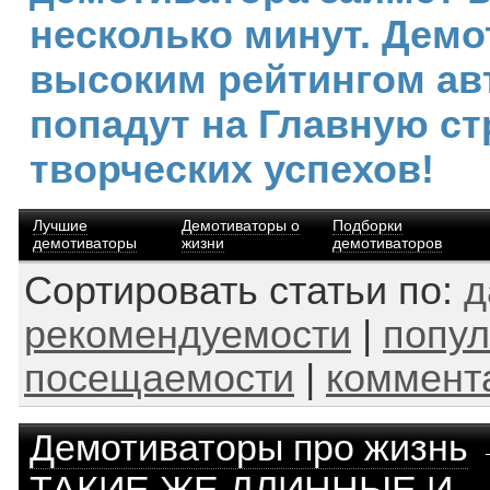
несколько минут. Демо
высоким рейтингом ав
попадут на Главную ст
творческих успехов!
Лучшие
Демотиваторы о
Подборки
демотиваторы
жизни
демотиваторов
Сортировать статьи по:
д
рекомендуемости
|
попул
посещаемости
|
коммент
Демотиваторы про жизнь
ТАКИЕ ЖЕ ДЛИННЫЕ И