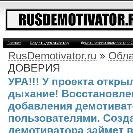
Главная
Создать демотиватор
Демотиваторы пользователей
RusDemotivator.ru
»
Обла
ДОВЕРИЯ
УРА!!! У проекта откр
дыхание! Восстановле
добавления демотива
пользователями. Созд
демотиватора займет 