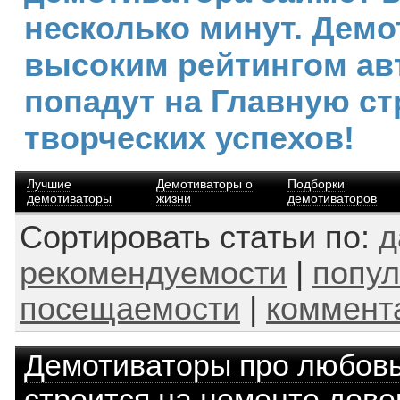
несколько минут. Демо
высоким рейтингом ав
попадут на Главную ст
творческих успехов!
Лучшие
Демотиваторы о
Подборки
демотиваторы
жизни
демотиваторов
Сортировать статьи по:
д
рекомендуемости
|
попул
посещаемости
|
коммент
Демотиваторы про любов
строится на цементе дове