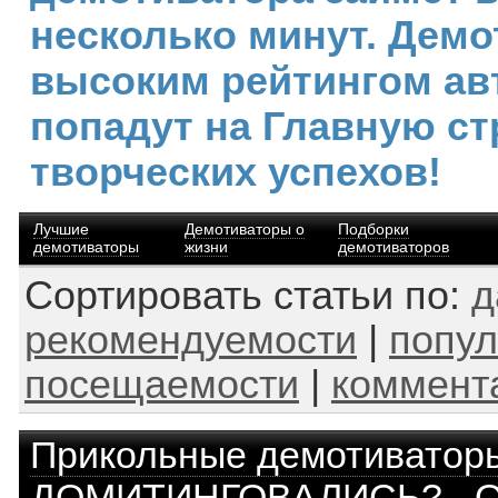
несколько минут. Демо
высоким рейтингом ав
попадут на Главную ст
творческих успехов!
Лучшие
Демотиваторы о
Подборки
демотиваторы
жизни
демотиваторов
Сортировать статьи по:
д
рекомендуемости
|
попул
посещаемости
|
коммент
Прикольные демотиватор
ДОМИТИНГОВАЛИСЬ? - Он