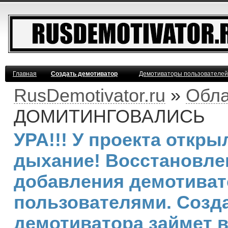
Главная
Создать демотиватор
Демотиваторы пользователей
RusDemotivator.ru
»
Обла
ДОМИТИНГОВАЛИСЬ
УРА!!! У проекта откр
дыхание! Восстановле
добавления демотива
пользователями. Созд
демотиватора займет 