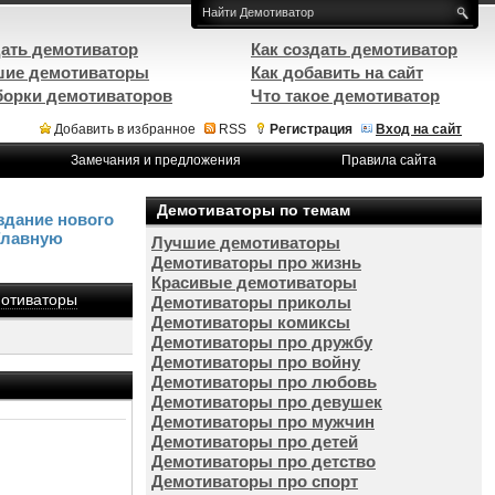
ать демотиватор
Как создать демотиватор
ие демотиваторы
Как добавить на сайт
орки демотиваторов
Что такое демотиватор
Добавить в избранное
RSS
Регистрация
Вход на сайт
Замечания и предложения
Правила сайта
Демотиваторы по темам
здание нового
Главную
Лучшие демотиваторы
Демотиваторы про жизнь
Красивые демотиваторы
отиваторы
Демотиваторы приколы
Демотиваторы комиксы
Демотиваторы про дружбу
Демотиваторы про войну
Демотиваторы про любовь
Демотиваторы про девушек
Демотиваторы про мужчин
Демотиваторы про детей
Демотиваторы про детство
Демотиваторы про спорт