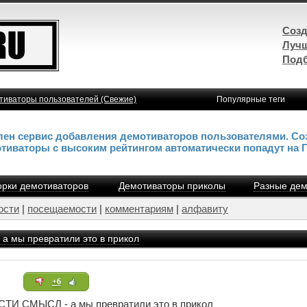
Созд
Лучш
Подб
тиваторы пользователей (Свежие)
Популярные теги
влен сервис добавления демотиваторов пользователями. Со
отиваторы с высоким рейтингом автоматически попадут на 
рки демотиваторов
Демотиваторы приколы
Разные дем
ости
|
посещаемости
|
комментариям
|
алфавиту
мы превратили это в прикол
+6
 СМЫСЛ - а мы превратили это в прикол