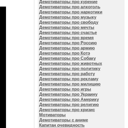
Демотиваторы про курение
Демотиваторы про алкоголь
Демотиваторы про наркотики
Демотиваторы про музыку
Демотиваторы про свободу
Демотиваторы про мечты
Демотиваторы про счастье
Демотиваторы про время
Демотиваторы про Россию
Демотиваторы про армию
Демотиваторы про Котэ
Демотиваторы про Собаку
Демотиваторы про животных
Демотиваторы про политику
Демотиваторы про работу
Демотиваторы про рекламу
Демотиваторы про милицию
Демотиваторы про игры
Демотиваторы про Украину
Демотиваторы про Америку
Демотиваторы про религию
Демотиваторы про кризис
Мотиваторы
Демотиваторы с аниме
Капитан очевидность