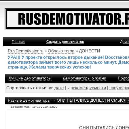
Главная
Создать демотиватор
Демо
RusDemotivator.ru
»
Облако тегов
» ДОНЕСТИ
УРА!!! У проекта открылось второе дыхание! Восстано
демотиватора займет всего лишь несколько минут. Дем
страницу. Желаем творческих успехов!
Лучшие демотиваторы
Демотиваторы о жизни
Подбо
Сортировать статьи по:
дате
|
рекомендуемости
|
популярн
Разные демотиваторы
→
ОНИ ПЫТАЛИСЬ ДОНЕСТИ СМЫСЛ - а 
Добавил
max
| 19-01-2010, 22:29
ОНИ ПЫТАЛИСЬ ДОНЕСТИ