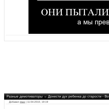
Разные демотиваторы
→
Донести дух ребенка до старости - Во
Добавил
max
| 11-04-2010, 19:19