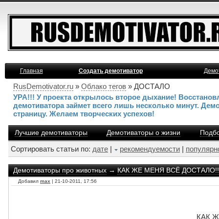
Главная
Создать демотиватор
Демо
RusDemotivator.ru
»
Облако тегов
» ДОСТАЛО
УРА!!! У проекта открылось второе дыхание! Восстано
демотиватора займет всего лишь несколько минут. Дем
страницу. Желаем творческих успехов!
Лучшие демотиваторы
Демотиваторы о жизни
Подбо
Сортировать статьи по:
дате
|
рекомендуемости
|
популярн
Демотиваторы про животных
→
КАК ЖЕ МЕНЯ ВСЁ ДОСТАЛО!!
Добавил
max
| 21-10-2011, 17:56
КАК Ж