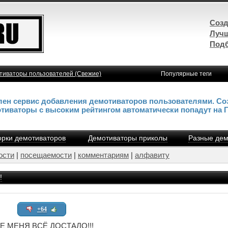
Созд
Лучш
Подб
тиваторы пользователей (Свежие)
Популярные теги
влен сервис добавления демотиваторов пользователями. Со
отиваторы с высоким рейтингом автоматически попадут на 
рки демотиваторов
Демотиваторы приколы
Разные дем
ости
|
посещаемости
|
комментариям
|
алфавиту
!
+64
Е МЕНЯ ВСЁ ДОСТАЛО!!!