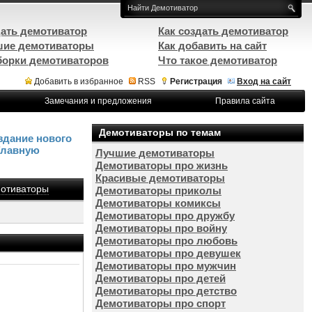
ать демотиватор
Как создать демотиватор
ие демотиваторы
Как добавить на сайт
орки демотиваторов
Что такое демотиватор
Добавить в избранное
RSS
Регистрация
Вход на сайт
Замечания и предложения
Правила сайта
Демотиваторы по темам
здание нового
Главную
Лучшие демотиваторы
Демотиваторы про жизнь
Красивые демотиваторы
отиваторы
Демотиваторы приколы
Демотиваторы комиксы
Демотиваторы про дружбу
Демотиваторы про войну
Демотиваторы про любовь
Демотиваторы про девушек
Демотиваторы про мужчин
Демотиваторы про детей
Демотиваторы про детство
Демотиваторы про спорт