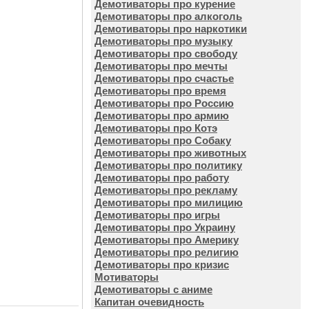
Демотиваторы про курение
Демотиваторы про алкоголь
Демотиваторы про наркотики
Демотиваторы про музыку
Демотиваторы про свободу
Демотиваторы про мечты
Демотиваторы про счастье
Демотиваторы про время
Демотиваторы про Россию
Демотиваторы про армию
Демотиваторы про Котэ
Демотиваторы про Собаку
Демотиваторы про животных
Демотиваторы про политику
Демотиваторы про работу
Демотиваторы про рекламу
Демотиваторы про милицию
Демотиваторы про игры
Демотиваторы про Украину
Демотиваторы про Америку
Демотиваторы про религию
Демотиваторы про кризис
Мотиваторы
Демотиваторы с аниме
Капитан очевидность