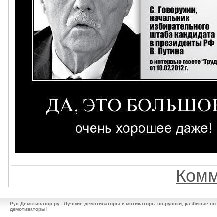
Комм
Рус Демотиватор.ру - Лучшие демотиваторы и мотиваторы по-русски, разбитые по
демотиваторы!