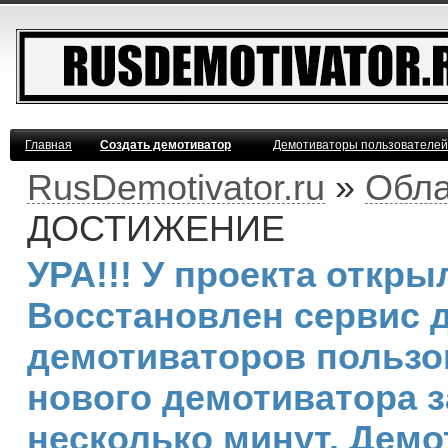
Главная
Создать демотиватор
Демотиваторы пользователей
RusDemotivator.ru
»
Обла
ДОСТИЖЕНИЕ
УРА!!! У проекта откр
Восстановлен сервис 
демотиваторов пользо
нового демотиватора з
несколько минут. Дем