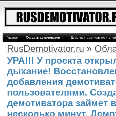
Главная
Создать демотиватор
Демотиваторы пользователей
RusDemotivator.ru
»
Обла
УРА!!! У проекта откр
дыхание! Восстановле
добавления демотива
пользователями. Созд
демотиватора займет 
несколько минут. Демо