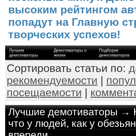
высоким рейтингом ав
попадут на Главную ст
творческих успехов!
Лучшие
Демотиваторы о
Подборки
демотиваторы
жизни
демотиваторов
Сортировать статьи по:
д
рекомендуемости
|
попул
посещаемости
|
коммент
Лучшие демотиваторы
→
что у людей, как у обезья
впереди