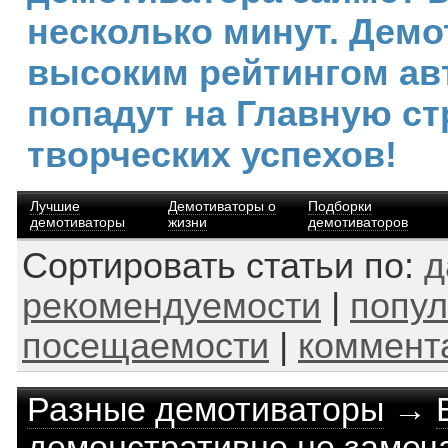
несколько минут. Демо
высоким рейтингом ав
попадут на Главную ст
творческих успехов!
Лучшие
Демотиваторы о
Подборки
демотиваторы
жизни
демотиваторов
Сортировать статьи по:
д
рекомендуемости
|
попул
посещаемости
|
коммент
Разные демотиваторы
→
демонстративно не замеча