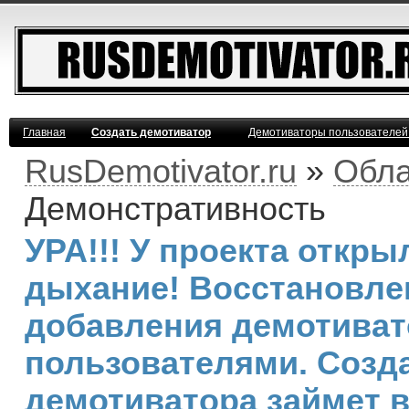
Главная
Создать демотиватор
Демотиваторы пользователей
RusDemotivator.ru
»
Обла
Демонстративность
УРА!!! У проекта откр
дыхание! Восстановле
добавления демотива
пользователями. Созд
демотиватора займет 