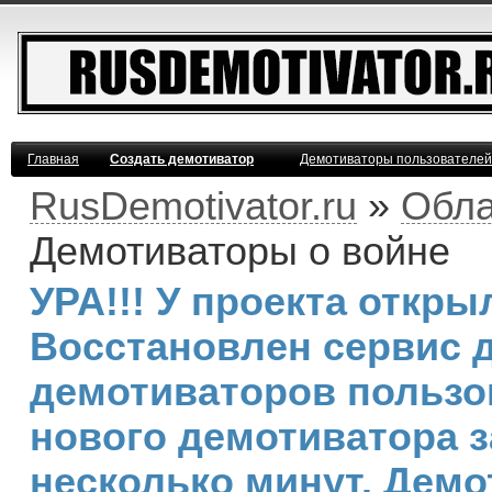
Главная
Создать демотиватор
Демотиваторы пользователей
RusDemotivator.ru
»
Обла
Демотиваторы о войне
УРА!!! У проекта откр
Восстановлен сервис 
демотиваторов пользо
нового демотиватора з
несколько минут. Дем