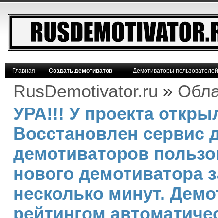
Главная
Создать демотиватор
Демотиваторы пользователей
RusDemotivator.ru
»
Обла
УРА!!! У проекта откр
Восстановлен сервис 
демотиваторов пользо
нового демотиватора з
несколько минут. Дем
рейтингом автоматичес