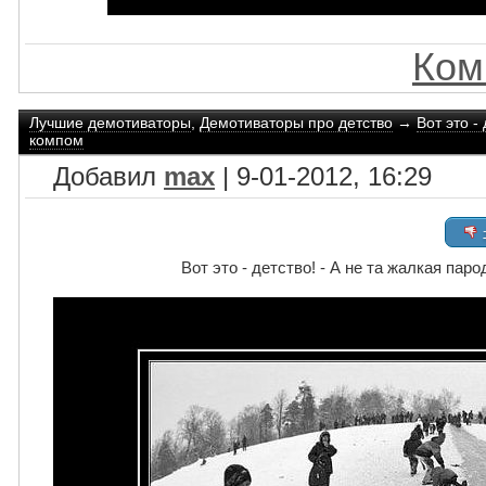
Ком
Лучшие демотиваторы
,
Демотиваторы про детство
→
Вот это -
компом
Добавил
max
| 9-01-2012, 16:29
Вот это - детство! - А не та жалкая па