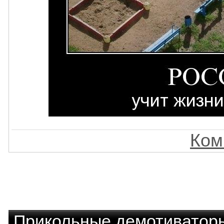
Ком
Прикольные демотиватор