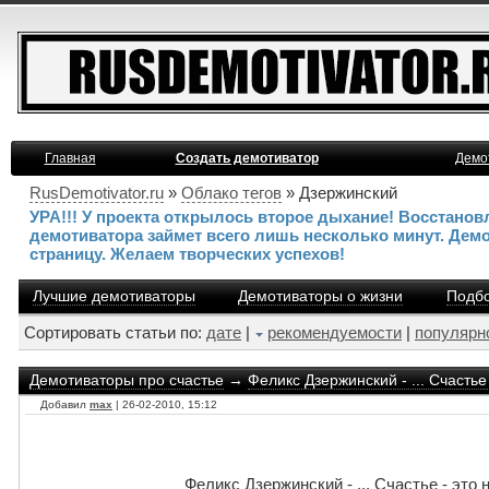
Главная
Создать демотиватор
Демо
RusDemotivator.ru
»
Облако тегов
» Дзержинский
УРА!!! У проекта открылось второе дыхание! Восстано
демотиватора займет всего лишь несколько минут. Дем
страницу. Желаем творческих успехов!
Лучшие демотиваторы
Демотиваторы о жизни
Подбо
Сортировать статьи по:
дате
|
рекомендуемости
|
популярн
Демотиваторы про счастье
→
Феликс Дзержинский - ... Счастье
Добавил
max
| 26-02-2010, 15:12
Феликс Дзержинский - ... Счастье - это 