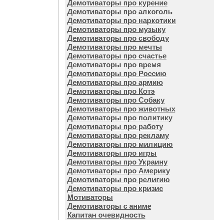
Демотиваторы про курение
Демотиваторы про алкоголь
Демотиваторы про наркотики
Демотиваторы про музыку
Демотиваторы про свободу
Демотиваторы про мечты
Демотиваторы про счастье
Демотиваторы про время
Демотиваторы про Россию
Демотиваторы про армию
Демотиваторы про Котэ
Демотиваторы про Собаку
Демотиваторы про животных
Демотиваторы про политику
Демотиваторы про работу
Демотиваторы про рекламу
Демотиваторы про милицию
Демотиваторы про игры
Демотиваторы про Украину
Демотиваторы про Америку
Демотиваторы про религию
Демотиваторы про кризис
Мотиваторы
Демотиваторы с аниме
Капитан очевидность