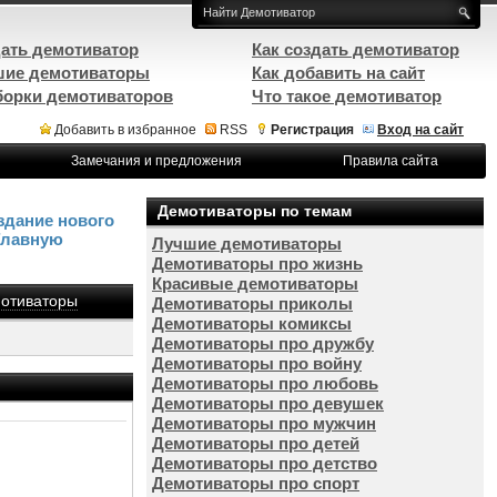
ать демотиватор
Как создать демотиватор
ие демотиваторы
Как добавить на сайт
орки демотиваторов
Что такое демотиватор
Добавить в избранное
RSS
Регистрация
Вход на сайт
Замечания и предложения
Правила сайта
Демотиваторы по темам
здание нового
Главную
Лучшие демотиваторы
Демотиваторы про жизнь
Красивые демотиваторы
отиваторы
Демотиваторы приколы
Демотиваторы комиксы
Демотиваторы про дружбу
Демотиваторы про войну
Демотиваторы про любовь
Демотиваторы про девушек
Демотиваторы про мужчин
Демотиваторы про детей
Демотиваторы про детство
Демотиваторы про спорт