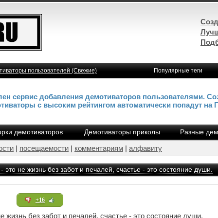
Созд
Лучш
Подб
тиваторы пользователей (Свежие)
Популярные теги
влен сервис добавления демотиваторов пользователями. Со
отиваторы с высоким рейтингом автоматически попадут на 
рки демотиваторов
Демотиваторы приколы
Разные дем
ости
|
посещаемости
|
комментариям
|
алфавиту
 - это не жизнь без забот и печалей, счастье - это состояние души.
+16
не жизнь без забот и печалей, счастье - это состояние души.