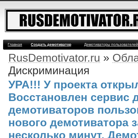
Главная
Создать демотиватор
Демотиваторы пользователей
RusDemotivator.ru
»
Обла
Дискриминация
УРА!!! У проекта откр
Восстановлен сервис 
демотиваторов пользо
нового демотиватора з
несколько минут. Дем