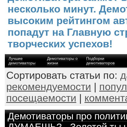
несколько минут. Демо
высоким рейтингом ав
попадут на Главную ст
творческих успехов!
Лучшие
Демотиваторы о
Подборки
демотиваторы
жизни
демотиваторов
Сортировать статьи по:
д
рекомендуемости
|
попул
посещаемости
|
коммент
Демотиваторы про полити
ДУМАЕШЬ? - Золотой ты 