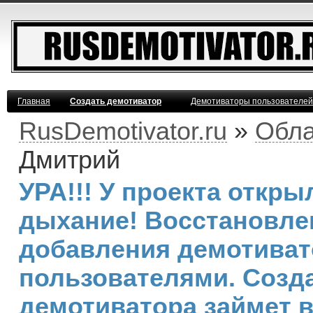
Главная
Создать демотиватор
Демотиваторы пользователей
RusDemotivator.ru
»
Обла
Дмитрий
УРА!!! У проекта откр
дыхание! Восстановле
добавления демотива
пользователями. Созд
демотиватора займет 