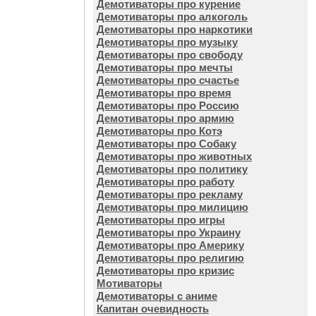
Демотиваторы про курение
Демотиваторы про алкоголь
Демотиваторы про наркотики
Демотиваторы про музыку
Демотиваторы про свободу
Демотиваторы про мечты
Демотиваторы про счастье
Демотиваторы про время
Демотиваторы про Россию
Демотиваторы про армию
Демотиваторы про Котэ
Демотиваторы про Собаку
Демотиваторы про животных
Демотиваторы про политику
Демотиваторы про работу
Демотиваторы про рекламу
Демотиваторы про милицию
Демотиваторы про игры
Демотиваторы про Украину
Демотиваторы про Америку
Демотиваторы про религию
Демотиваторы про кризис
Мотиваторы
Демотиваторы с аниме
Капитан очевидность