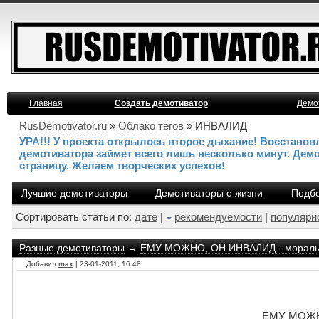
Главная
Создать демотиватор
Демо
RusDemotivator.ru
»
Облако тегов
» ИНВАЛИД
УРА!!! У проекта открылось второе дыхание! Восстано
демотиватора займет всего лишь несколько минут. Дем
страницу. Желаем творческих успехов!
Лучшие демотиваторы
Демотиваторы о жизни
Подбо
Сортировать статьи по:
дате
|
рекомендуемости
|
популярн
Разные демотиваторы
→
ЕМУ МОЖНО, ОН ИНВАЛИД - морал
Добавил
max
| 23-01-2011, 16:48
ЕМУ МОЖН