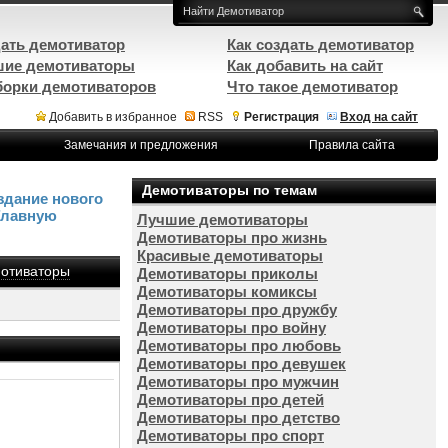
ать демотиватор
Как создать демотиватор
ие демотиваторы
Как добавить на сайт
орки демотиваторов
Что такое демотиватор
Добавить в избранное
RSS
Регистрация
Вход на сайт
Замечания и предложения
Правила сайта
Демотиваторы по темам
здание нового
Главную
Лучшие демотиваторы
Демотиваторы про жизнь
Красивые демотиваторы
отиваторы
Демотиваторы приколы
Демотиваторы комиксы
Демотиваторы про дружбу
Демотиваторы про войну
Демотиваторы про любовь
Демотиваторы про девушек
Демотиваторы про мужчин
Демотиваторы про детей
Демотиваторы про детство
Демотиваторы про спорт