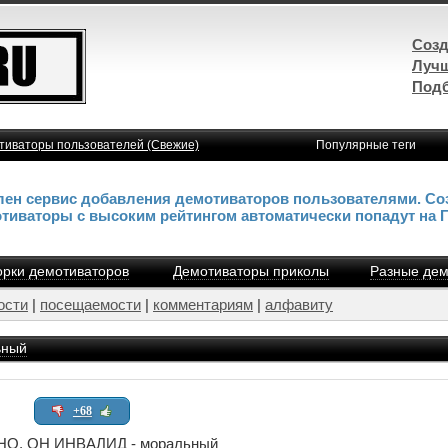
Созд
Лучш
Подб
тиваторы пользователей (Свежие)
Популярные теги
влен сервис добавления демотиваторов пользователями. Со
отиваторы с высоким рейтингом автоматически попадут на 
рки демотиваторов
Демотиваторы приколы
Разные дем
ости
|
посещаемости
|
комментариям
|
алфавиту
ьный
+68
О, ОН ИНВАЛИД - моральный