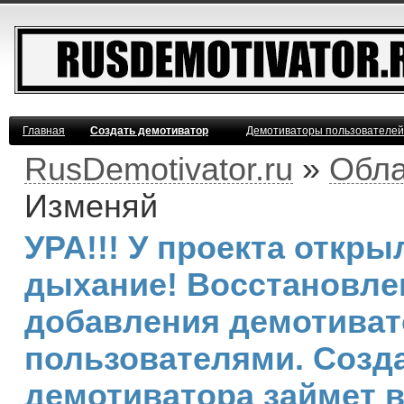
Главная
Создать демотиватор
Демотиваторы пользователей
RusDemotivator.ru
»
Обла
Изменяй
УРА!!! У проекта откр
дыхание! Восстановле
добавления демотива
пользователями. Созд
демотиватора займет 