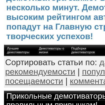
несколько минут. Демо
высоким рейтингом ав
попадут на Главную ст
творческих успехов!
Лучшие
Демотиваторы о
Подборки
демотиваторы
жизни
демотиваторов
Сортировать статьи по:
д
рекомендуемости
|
попул
посещаемости
|
коммент
Прикольные демотиватор
правильным привычкам!