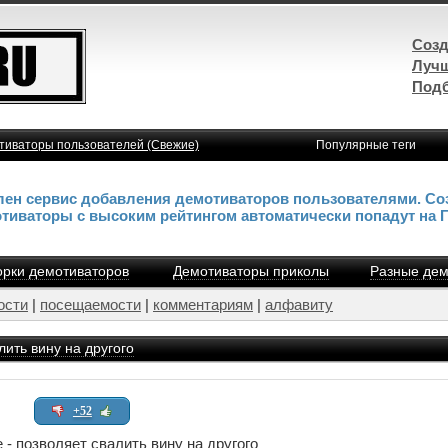
Созд
Лучш
Подб
тиваторы пользователей (Свежие)
Популярные теги
влен сервис добавления демотиваторов пользователями. Со
отиваторы с высоким рейтингом автоматически попадут на 
рки демотиваторов
Демотиваторы приколы
Разные дем
ости
|
посещаемости
|
комментариям
|
алфавиту
лить вину на другого
+52
 - позволяет свалить вину на другого