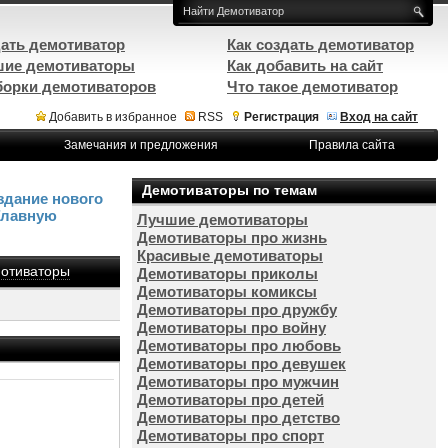
ать демотиватор
Как создать демотиватор
ие демотиваторы
Как добавить на сайт
орки демотиваторов
Что такое демотиватор
Добавить в избранное
RSS
Регистрация
Вход на сайт
Замечания и предложения
Правила сайта
Демотиваторы по темам
здание нового
Главную
Лучшие демотиваторы
Демотиваторы про жизнь
Красивые демотиваторы
отиваторы
Демотиваторы приколы
Демотиваторы комиксы
Демотиваторы про дружбу
Демотиваторы про войну
Демотиваторы про любовь
Демотиваторы про девушек
Демотиваторы про мужчин
Демотиваторы про детей
Демотиваторы про детство
Демотиваторы про спорт