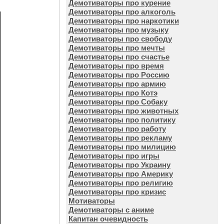
Демотиваторы про курение
Демотиваторы про алкоголь
Демотиваторы про наркотики
Демотиваторы про музыку
Демотиваторы про свободу
Демотиваторы про мечты
Демотиваторы про счастье
Демотиваторы про время
Демотиваторы про Россию
Демотиваторы про армию
Демотиваторы про Котэ
Демотиваторы про Собаку
Демотиваторы про животных
Демотиваторы про политику
Демотиваторы про работу
Демотиваторы про рекламу
Демотиваторы про милицию
Демотиваторы про игры
Демотиваторы про Украину
Демотиваторы про Америку
Демотиваторы про религию
Демотиваторы про кризис
Мотиваторы
Демотиваторы с аниме
Капитан очевидность