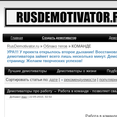
Главная
Создать демотиватор
Демо
RusDemotivator.ru
»
Облако тегов
» КОМАНДЕ
УРА!!! У проекта открылось второе дыхание! Восстано
демотиватора займет всего лишь несколько минут. Дем
страницу. Желаем творческих успехов!
Лучшие демотиваторы
Демотиваторы о жизни
Подбо
Сортировать статьи по:
дате
|
рекомендуемости
|
популярн
Демотиваторы про работу
→
Работа в команде - позволяет сва
Добавил
max
| 22-05-2010, 02:02
Работа в команде