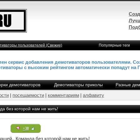
Созд
Лучш
Подб
тиваторы пользователей (Свежие)
Популярные теги
влен сервис добавления демотиваторов пользователями. Со
отиваторы с высоким рейтингом автоматически попадут на 
рки демотиваторов
Демотиваторы приколы
Разные дем
ости
|
посещаемости
|
комментариям
|
алфавиту
а без которой нам не жить!
+38
ашей.. Команда без которой нам не жить!