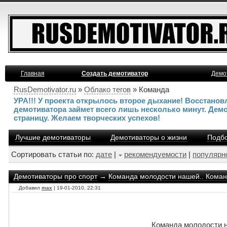
Главная
Создать демотиватор
Демо
RusDemotivator.ru
»
Облако тегов
» Команда
УРА!!! У проекта открылось второе дыхание! Восстано
демотиватора займет всего лишь несколько минут. Дем
страницу. Желаем творческих успехов!
Лучшие демотиваторы
Демотиваторы о жизни
Подбо
Сортировать статьи по:
дате
|
рекомендуемости
|
популярн
Демотиваторы про спорт
→
Команда молодости нашей.. Команд
Добавил
max
| 19-01-2010, 22:31
Команда молодости н