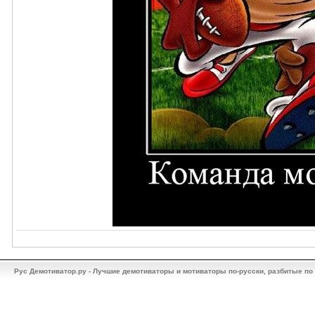
Рус Демотиватор.ру - Лучшие демотиваторы и мотиваторы по-русски, разбитые по