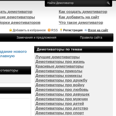
ать демотиватор
Как создать демотиватор
ие демотиваторы
Как добавить на сайт
орки демотиваторов
Что такое демотиватор
Добавить в избранное
RSS
Регистрация
Вход на сайт
Замечания и предложения
Правила сайта
Демотиваторы по темам
здание нового
Главную
Лучшие демотиваторы
Демотиваторы про жизнь
Красивые демотиваторы
отиваторы
Демотиваторы приколы
Демотиваторы комиксы
Демотиваторы про дружбу
Демотиваторы про войну
Демотиваторы про любовь
Демотиваторы про девушек
Демотиваторы про мужчин
Демотиваторы про детей
Демотиваторы про детство
Демотиваторы про спорт