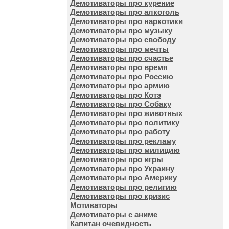
Демотиваторы про курение
Демотиваторы про алкоголь
Демотиваторы про наркотики
Демотиваторы про музыку
Демотиваторы про свободу
Демотиваторы про мечты
Демотиваторы про счастье
Демотиваторы про время
Демотиваторы про Россию
Демотиваторы про армию
Демотиваторы про Котэ
Демотиваторы про Собаку
Демотиваторы про животных
Демотиваторы про политику
Демотиваторы про работу
Демотиваторы про рекламу
Демотиваторы про милицию
Демотиваторы про игры
Демотиваторы про Украину
Демотиваторы про Америку
Демотиваторы про религию
Демотиваторы про кризис
Мотиваторы
Демотиваторы с аниме
Капитан очевидность