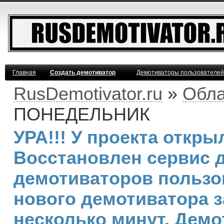
Главная
Создать демотиватор
Демотиваторы пользователей
RusDemotivator.ru
»
Обла
ПОНЕДЕЛЬНИК
УРА!!! У проекта откр
Восстановлен сервис 
демотиваторов пользо
нового демотиватора з
несколько минут. Дем