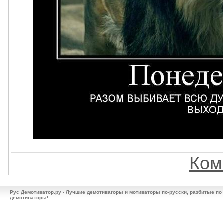
Ком
Рус Демотиватор.ру - Лучшие демотиваторы и мотиваторы по-русски, разбитые по
демотиваторы!