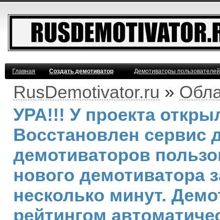
Главная
Создать демотиватор
Демотиваторы пользователей
RusDemotivator.ru
»
Обла
УРА!!! У проекта откр
Восстановлен сервис 
демотиваторов пользо
нового демотиватора з
несколько минут. Дем
рейтингом автоматичес