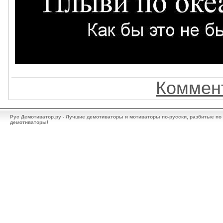
Коммент
Рус Демотиватор.ру - Лучшие демотиваторы и мотиваторы по-русски, разбитые по
демотиваторы!