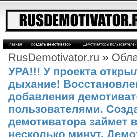
Главная
Создать демотиватор
Демотиваторы пользователей
RusDemotivator.ru
»
Обла
УРА!!! У проекта откр
дыхание! Восстановле
добавления демотива
пользователями. Созд
демотиватора займет 
несколько минут. Демо