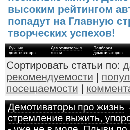
высоким рейтингом ав
попадут на Главную ст
творческих успехов!
Лучшие
Демотиваторы о
Подборки
демотиваторы
жизни
демотиваторов
Сортировать статьи по:
д
рекомендуемости
|
попул
посещаемости
|
коммент
Демотиваторы про жизнь
стремление выжить, упорс
- уже не в моде. Плыви по