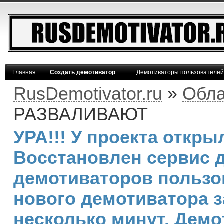
Главная
Создать демотиватор
Демотиваторы пользователей
RusDemotivator.ru
»
Обла
РАЗВАЛИВАЮТ
УРА!!! У проекта откр
Восстановлен сервис 
демотиваторов пользо
нового демотиватора з
несколько минут. Дем